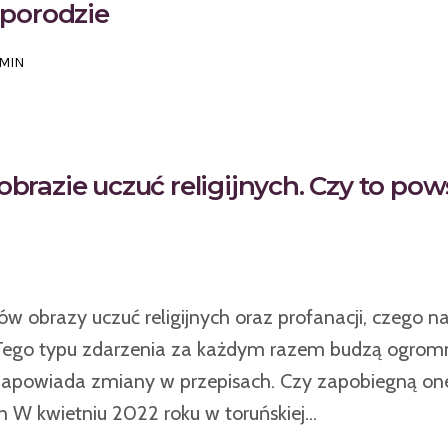
 porodzie
MIN
obrazie uczuć religijnych. Czy to po
ów obrazy uczuć religijnych oraz profanacji, czego n
. Tego typu zdarzenia za każdym razem budzą ogro
i zapowiada zmiany w przepisach. Czy zapobiegną 
W kwietniu 2022 roku w toruńskiej...