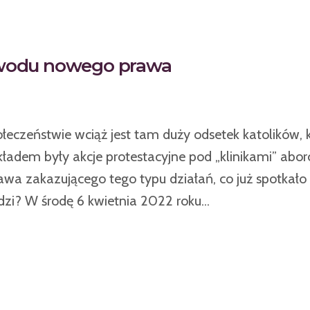
powodu nowego prawa
czeństwie wciąż jest tam duży odsetek katolików, 
ładem były akcje protestacyjne pod „klinikami” abor
wa zakazującego tego typu działań, co już spotkało
zi? W środę 6 kwietnia 2022 roku...