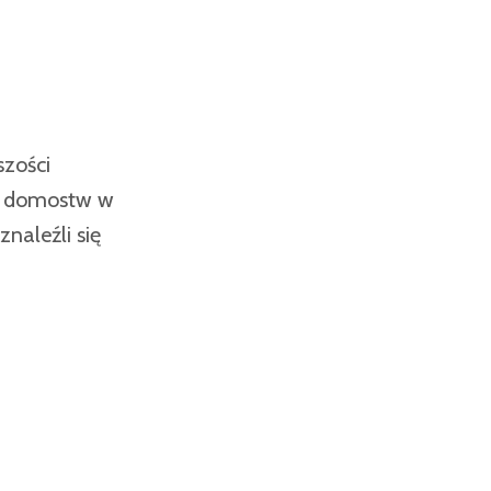
szości
ch domostw w
naleźli się