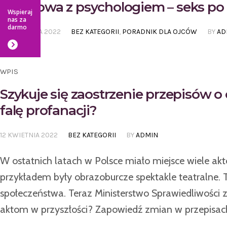
Rozmowa z psychologiem – seks po
Wspieraj
nas za
darmo
10 WRZEŚNIA 2022
BEZ KATEGORII
,
PORADNIK DLA OJCÓW
BY
AD
WPIS
Szykuje się zaostrzenie przepisów o 
falę profanacji?
12 KWIETNIA 2022
BEZ KATEGORII
BY
ADMIN
W ostatnich latach w Polsce miało miejsce wiele akt
przykładem były obrazoburcze spektakle teatralne
społeczeństwa. Teraz Ministerstwo Sprawiedliwośc
aktom w przyszłości? Zapowiedź zmian w przepisach 