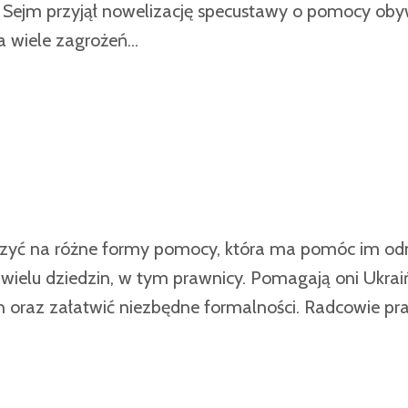
esy, Sejm przyjął nowelizację specustawy o pomocy o
 wiele zagrożeń...
czyć na różne formy pomocy, która ma pomóc im odn
i z wielu dziedzin, w tym prawnicy. Pomagają oni Ukr
h oraz załatwić niezbędne formalności. Radcowie pr