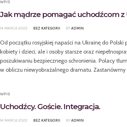
WPIS
Jak mądrze pomagać uchodźcom z 
14 MARCA 2022
BEZ KATEGORII
BY
ADMIN
Od początku rosyjskiej napaści na Ukrainę do Polski
kobiety i dzieci, ale i osoby starsze oraz niepełno
poszukiwaniu bezpiecznego schronienia. Polacy tłum
w obliczu niewyobrażalnego dramatu. Zastanówmy się
WPIS
Uchodźcy. Goście. Integracja.
14 MARCA 2022
BEZ KATEGORII
BY
ADMIN