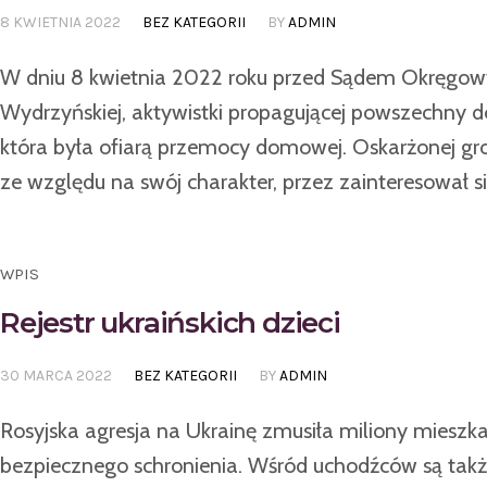
8 KWIETNIA 2022
BEZ KATEGORII
BY
ADMIN
W dniu 8 kwietnia 2022 roku przed Sądem Okręgowy
Wydrzyńskiej, aktywistki propagującej powszechny dos
która była ofiarą przemocy domowej. Oskarżonej gr
ze względu na swój charakter, przez zainteresował się 
WPIS
Rejestr ukraińskich dzieci
30 MARCA 2022
BEZ KATEGORII
BY
ADMIN
Rosyjska agresja na Ukrainę zmusiła miliony mieszk
bezpiecznego schronienia. Wśród uchodźców są także 