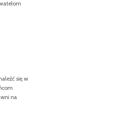
bywatelom
aleźć się w
aińcom
awni na