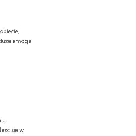
obiecie,
 duże emocje
niu
leźć się w