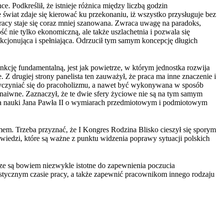
. Podkreślił, że istnieje różnica między liczbą godzin
 świat zdaje się kierować ku przekonaniu, iż wszystko przysługuje bez
racy staje się coraz mniej szanowana. Zwraca uwagę na paradoks,
ć nie tylko ekonomiczną, ale także uszlachetnia i pozwala się
akcjonująca i spełniająca. Odrzucił tym samym koncepcję długich
nkcję fundamentalną, jest jak powietrze, w którym jednostka rozwija
 Z drugiej strony panelista ten zauważył, że praca ma inne znaczenie i
przyczyniać się do pracoholizmu, a nawet być wykonywana w sposób
ą naiwne. Zaznaczył, że te dwie sfery życiowe nie są na tym samym
ina nauki Jana Pawła II o wymiarach przedmiotowym i podmiotowym
em. Trzeba przyznać, że I Kongres Rodzina Blisko cieszył się sporym
wiedzi, które są ważne z punktu widzenia poprawy sytuacji polskich
e są bowiem niezwykle istotne do zapewnienia poczucia
stycznym czasie pracy, a także zapewnić pracownikom innego rodzaju