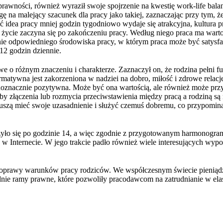
awności, również wyraził swoje spojrzenie na kwestię work-life balance
 na malejący szacunek dla pracy jako takiej, zaznaczając przy tym, że
 idea pracy mniej godzin tygodniowo wydaje się atrakcyjna, kultura p
e życie zaczyna się po zakończeniu pracy. Według niego praca ma wartoś
zenie odpowiedniego środowiska pracy, w którym praca może być satysf
 12 godzin dziennie.
e o różnym znaczeniu i charakterze. Zaznaczył on, że rodzina pełni fu
matywna jest zakorzeniona w nadziei na dobro, miłość i zdrowe relacje.
t jednoznacznie pozytywna. Może być ona wartością, ale również może 
róby złączenia lub rozmycia przeciwstawienia między pracą a rodziną s
 muszą mieć swoje uzasadnienie i służyć czemuś dobremu, co przypom
zyło się po godzinie 14, a więc zgodnie z przygotowanym harmonogram
w Internecie. W jego trakcie padło również wiele interesujących wypo
poprawy warunków pracy rodziców. We współczesnym świecie pieniądz
nie ramy prawne, które pozwoliły pracodawcom na zatrudnianie w ela