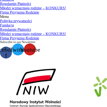
Regulamin Płatności
Młodzi wzmacniają rodzinę – KONKURS!
Firma Przyjazna Rodzinie
Menu
Polityka prywatności
Fundacja
Regulamin Płatności
Młodzi wzmacniają rodzinę – KONKURS!
Firma Przyjazna Rodzinie
Subscribe to our Newsletter
cebook-
Twitter
Youtube
f