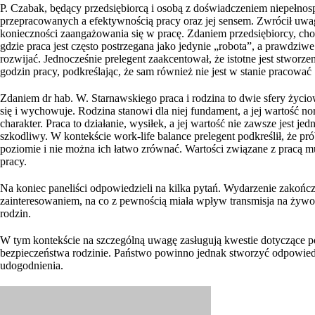
P. Czabak, będący przedsiębiorcą i osobą z doświadczeniem niepełnospr
przepracowanych a efektywnością pracy oraz jej sensem. Zwrócił uwagę
konieczności zaangażowania się w pracę. Zdaniem przedsiębiorcy, choć
gdzie praca jest często postrzegana jako jedynie „robota”, a prawdziw
rozwijać. Jednocześnie prelegent zaakcentował, że istotne jest stwor
godzin pracy, podkreślając, że sam również nie jest w stanie pracować
Zdaniem dr hab. W. Starnawskiego praca i rodzina to dwie sfery życiow
się i wychowuje. Rodzina stanowi dla niej fundament, a jej wartość nor
charakter. Praca to działanie, wysiłek, a jej wartość nie zawsze jes
szkodliwy. W kontekście work-life balance prelegent podkreślił, że p
poziomie i nie można ich łatwo zrównać. Wartości związane z pracą
pracy.
Na koniec paneliści odpowiedzieli na kilka pytań. Wydarzenie zakońc
zainteresowaniem, na co z pewnością miała wpływ transmisja na żywo 
rodzin.
W tym kontekście na szczególną uwagę zasługują kwestie dotyczące 
bezpieczeństwa rodzinie. Państwo powinno jednak stworzyć odpowied
udogodnienia.