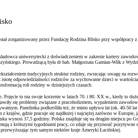
isko
 został zorganizowany przez Fundację Rodzina Blisko przy współpracy
kładowca uniwersytecki z doświadczeniem w zakresie kariery zawodowe
zyńskiego. Prowadzącą była dr hab. Małgorzata Gamian-Wilk z Wydz
ształceniem tradycyjnych struktur rodziny, zwracając uwagę na rozwój 
 istotę odpowiedzialności rodziców za wychowanie dzieci w wartości
sformacją roli rodziny w dzisiejszych czasach.
. Pojęcie to ma swoje korzenie w latach 70. i 80. XX w., kiedy to duż
pojawiły się problemy związane z pracoholizmem, wypaleniem zawodow
ym. Panelistka podkreśliła też, że mimo upływu lat (ok. 40-50 lat ist
 krajów, gdzie pracuje się najdłużej i najciężej zarówno w Europie, j
ka wynosi 37,5 godziny. Polska znajduje się na drugim miejscu po Grec
ją z krótszymi tygodniami pracy, co zdaje się przynosić pozytywne e
, przewyższając tym samym niektóre kraje Ameryki Łacińskiej.