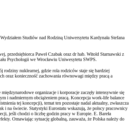
 z Wydziałem Studiów nad Rodziną Uniwersytetu Kardynała Stefana
j, przedsiębiorca Paweł Czabak oraz dr hab. Witold Starnawski z
iału Psychologii we Wrocławiu Uniwesytetu SWPS.
rodziny nuklearnej, gdzie rola rodziców staje się bardziej
ach oraz konieczność zachowania równowagi między pracą a
e międzynarodowe organizacje i korporacje zaczęły intensywnie się
ym i nadmiernym obciążeniem pracą. Koncepcja work-life balance
nienia tej koncepcji), temat ten pozostaje nadal aktualny, zwłaszcza
ak i na świecie. Statystyki Eurostatu wskazują, że polscy pracownicy
ji, jeśli chodzi o liczbę godzin pracy w Europie. E. Bareła
fekty. Omawiając sytuację globalną, zauważa, że Polska należy do