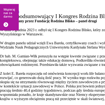
X
Wspieraj
wesprzyj nas
nas za
Raport podsumowujący I Kongres Rodzina Bl
darmo
zorganizowany przez Fundację Rodzina Blisko – panel drugi
W dniu 9 grudnia 2023 r. odbył się I Kongres Rodzina Blisko, który
Wyszyńskiego w Warszawie.
W drugim panelu udział wzięli Ewa Bareła, certyfikowany coach i wy
Wydziału Nauk Pedagogicznych Uniwersytetu Kardynała Stefana Wys
Dr hab. M. Gamian-Wilk poruszyła na wstępie kwestie związane z przek
kompleksowa, obejmując także edukację domową. Podkreśliła również
obowiązkami rodzinnymi. Przedstawiła także wyzwania związane z tran
Z kolei E. Bareła rozpoczęła od omówienia koncepcji work-life balance
rozwijać, co generowało dużą ilość pracy. W wyniku tego rozkwitu 
skupia się na utrzymaniu równowagi między życiem zawodowym a prywatn
w kontekście sytuacji zawodowej w Polsce. Polska jest bowiem jednym z
pracują średnio 40,4 godziny tygodniowo, podczas gdy średnia europejs
wspomniała ponadto, że kraje skandynawskie oraz Niemcy eksperymentu
krajów o wyższym obciążeniu pracą niż przeciętnie w skali światowej